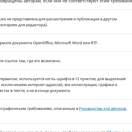
звращены авторам, если они не соответствуют этим требовани
акже не представлена для рассмотрения и публикации в другом
ентариях для редактора).
мате документа OpenOffice, Microsoft Word или RTF.
я ссылок там, где это возможно.
ервалом; используется кегль шрифта в 12 пунктов; для выделения
а исключением интернет-адресов); все иллюстрации, графики и
ах в тексте, а не в конце документа.
лиографическим требованиям, описанным в
Руководстве для авторов
,