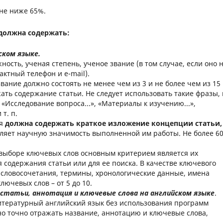
не ниже 65%.
 должна содержать:
ском языке.
ность, ученая степень, ученое звание (в том случае, если оно 
актный телефон и e-mail).
звание должно состоять не менее чем из 3 и не более чем из 15
ать содержание статьи. Не следует использовать такие фразы, 
, «Исследование вопроса...», «Материалы к изучению...»,
т. п.
ия
должна содержать краткое изложение концепции статьи,
авляет научную значимость выполненной им работы. Не более 6
 выборе ключевых слов основным критерием является их
содержания статьи или для ее поиска. В качестве ключевого
, словосочетания, термины, хронологические данные, имена
ючевых слов – от 5 до 10.
 статьи, аннотация и ключевые слова на английском языке
.
итературный английский язык без использования программ
но точно отражать название, аннотацию и ключевые слова,