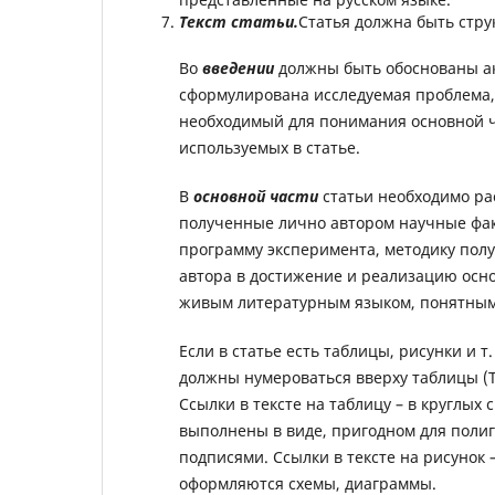
Текст статьи.
Статья должна быть стр
Во
введении
должны быть обоснованы ак
сформулирована исследуемая проблема,
необходимый для понимания основной ч
используемых в статье.
В
основной части
статьи необходимо ра
полученные лично автором научные фак
программу эксперимента, методику полу
автора в достижение и реализацию осно
живым литературным языком, понятным 
Если в статье есть таблицы, рисунки и т.
должны нумероваться вверху таблицы (Та
Ссылки в тексте на таблицу – в круглых 
выполнены в виде, пригодном для поли
подписями. Ссылки в тексте на рисунок –
оформляются схемы, диаграммы.