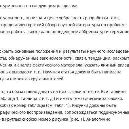
уктурирована по следующим разделам:
туальность, новизна и целесообразность разработки темы,
 представлен краткий обзор научной литературы по проблеме,
асти работы, также дано определение аббревиатур и терминов
скрыть основные положения и результаты научного исследован
ты, обнаруженные закономерности, связи, тенденции; раскры
чения и анализ фактического материала; указать личный вклад
вных выводов и т. п. Научная статья должна быть написана
для широкого круга читателей.
 п., то обязательно давать на них ссылки в тексте. Все таблицы
блица 1, Таблица 2 и т. д.) и иметь тематические заголовки.
скобках номер таблицы (см. табл. 1). Рисунки должны быть
графического воспроизведения, сопровождаться подрисуночн
 в круглых скобках номер рисунка (рис. 1). Аналогично