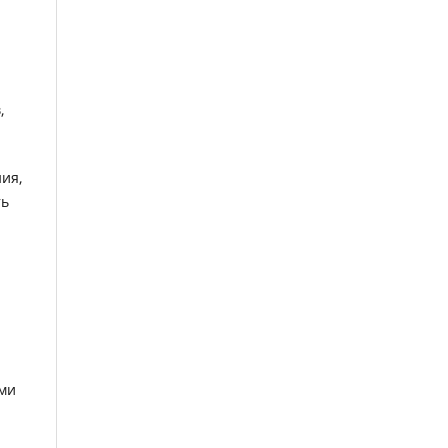
,
ия,
ть
ыми