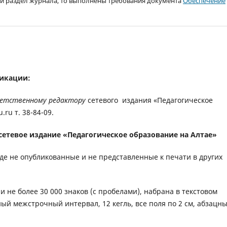
ый раздел журнала, то выполнены требования документа
Обеспечение
ликации:
етственному редактору
сетевого издания «Педагогическое
.ru т. 38-84-09.
сетевое издание «Педагогическое образование на Алтае»
де не опубликованные и не представленные к печати в других
 не более 30 000 знаков (с пробелами), набрана в текстовом
ный межстрочный интервал, 12 кегль, все поля по 2 см, абзацн