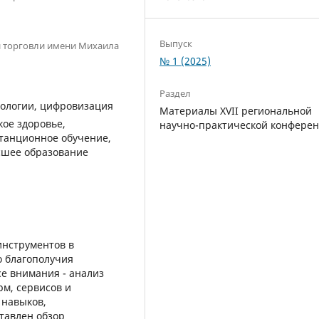
Выпуск
и торговли имени Михаила
№ 1 (2025)
Раздел
ологии, цифровизация
Материалы XVII региональной
кое здоровье,
научно-практической конфере
танционное обучение,
сшее образование
инструментов в
о благополучия
е внимания - анализ
м, сервисов и
 навыков,
тавлен обзор