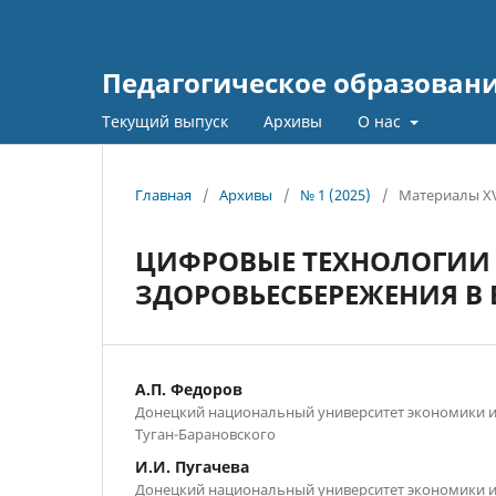
Педагогическое образовани
Текущий выпуск
Архивы
О нас
Главная
/
Архивы
/
№ 1 (2025)
/
Материалы XV
ЦИФРОВЫЕ ТЕХНОЛОГИИ 
ЗДОРОВЬЕСБЕРЕЖЕНИЯ В
А.П. Федоров
Донецкий национальный университет экономики 
Туган-Барановского
И.И. Пугачева
Донецкий национальный университет экономики 