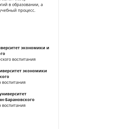
гий в образовании, а
учебный процесс.
верситет экономики и
ого
еского воспитания
иверситет экономики
кого
о воспитания
университет
ан-Барановского
о воспитания