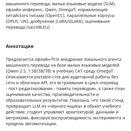
машинного перевода, малые языковые модели (SLM),
офлайн-инференс, Qwen, OmegaT, нормализация
китайского письма (OpenCC), параллельные корпусы
(OPUS, UN), дообучение (LoRA/QLoRA), оценивание
перевода (sacreBLEU)
Аннотация
Предлагается офлайн-first внедрение локального агента
машинного перевода на базе малых языковых моделей
(Qwen 2.5, 1.5B/3B/7B) в учебную CAT-среду OmegaT.
Описывается portable-стек для аудиторной работы без
сети и облачных API, его встраивание в цикл «перевод
- пост-редактирование - память переводов», а также план
оценивания качества, производительности и
образовательных результатов. Показано, что такой стенд
превращает LLM из «чёрного ящика» в объект учебного
действия: студент управляет архитектурой, данными и
метриками, фиксируя воспроизводимость эксперимента и
пределы автоматизации.