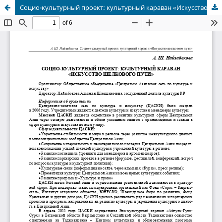
Социо-культурный проект: культурный караван «Искусство Шелкового пути»