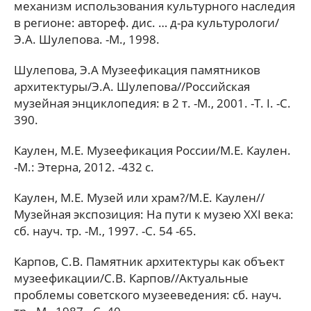
механизм использования культурного наследия
в регионе: автореф. дис. … д-ра культурологи/
Э.А. Шулепова. -M., 1998.
Шулепова, Э.А Музеефикация памятников
архитектуры/Э.А. Шулепова//Российская
музейная энциклопедия: в 2 т. -М., 2001. -Т. I. -С.
390.
Каулен, М.Е. Музеефикация России/М.Е. Каулен.
-М.: Этерна, 2012. -432 с.
Каулен, М.Е. Музей или храм?/М.Е. Каулен//
Музейная экспозиция: На пути к музею XXI века:
сб. науч. тр. -M., 1997. -С. 54 -65.
Карпов, С.В. Памятник архитектуры как объект
музеефикации/С.В. Карпов//Актуальные
проблемы советского музееведения: сб. науч.