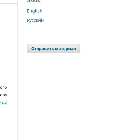
Язык
English
Русский
Отправить материал
ного
тору
ный