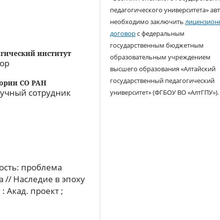
педагогического университета» ав
необходимо заключить
лицензион
договор
с федеральным
государственным бюджетным
гический институт
образовательным учреждением
сор
высшего образования «Алтайский
государственный педагогический
тории СО РАН
аучный сотрудник
университет» (ФГБОУ ВО «АлтГПУ»).
ость: проблема
 // Наследие в эпоху
 Акад. проект ;