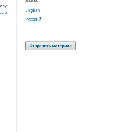
Язык
тору
English
ный
Русский
Отправить материал