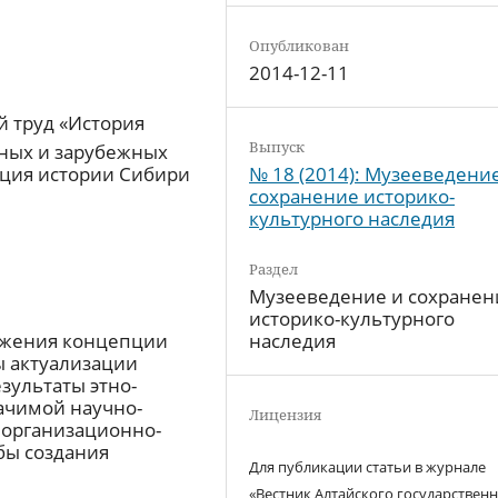
Опубликован
2014-12-11
 труд «История
Выпуск
ных и зарубежных
пция истории Сибири
№ 18 (2014): Музееведени
сохранение историко-
культурного наследия
Раздел
Музееведение и сохранен
историко-культурного
ожения концепции
наследия
ы актуализации
зультаты этно-
ачимой научно-
Лицензия
 организационно-
бы создания
Для публикации статьи в журнале
«Вестник Алтайского государствен