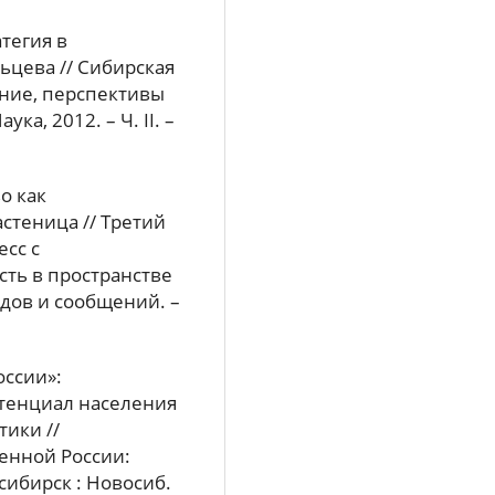
атегия в
ьцева // Сибирская
яние, перспективы
аука, 2012. – Ч. II. –
о как
астеница // Третий
сс с
ть в пространстве
дов и сообщений. –
оссии»:
тенциал населения
ики //
енной России:
сибирск : Новосиб.