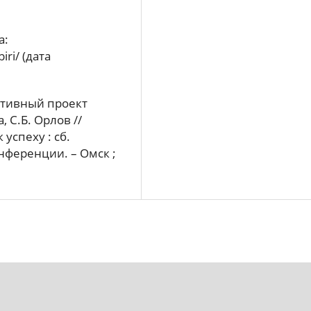
а:
iri/ (дата
ативный проект
 С.Б. Орлов //
 успеху : сб.
нференции. – Омск ;