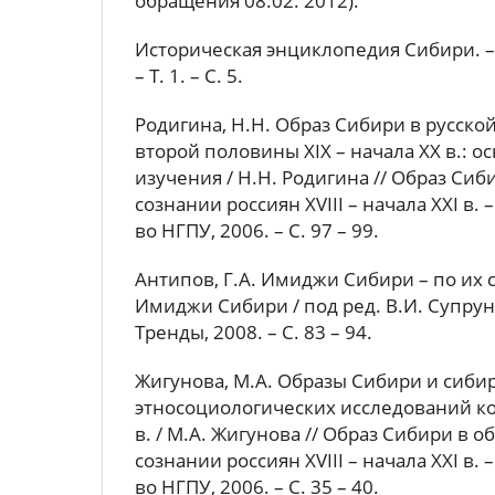
обращения 08.02. 2012).
Историческая энциклопедия Сибири. –
– Т. 1. – С. 5.
Родигина, Н.Н. Образ Сибири в русско
второй половины XIX – начала XX в.: о
изучения / Н.Н. Родигина // Образ Си
сознании россиян XVIII – начала XXI в. 
во НГПУ, 2006. – C. 97 – 99.
Антипов, Г.А. Имиджи Сибири – по их су
Имиджи Сибири / под ред. В.И. Супрун
Тренды, 2008. – С. 83 – 94.
Жигунова, М.А. Образы Сибири и сиби
этносоциологических исследований кон
в. / М.А. Жигунова // Образ Сибири в
сознании россиян XVIII – начала XXI в. 
во НГПУ, 2006. – С. 35 – 40.