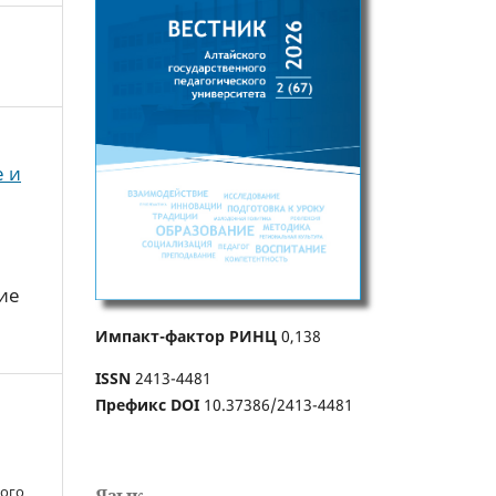
е и
ие
Импакт-фактор РИНЦ
0,138
ISSN
2413-4481
Префикс DOI
10.37386/2413-4481
ного