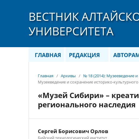
ВЕСТНИК АЛТАЙСК
УНИВЕРСИТЕТА
ГЛАВНАЯ
РЕДАКЦИЯ
АВТОРА
Главная
/
Архивы
/
№ 18 (2014): Музееведение 
Музееведение и сохранение историко-культурного
«Музей Сибири» – креат
регионального наследия
Сергей Борисович Орлов
Бийский технологический институт