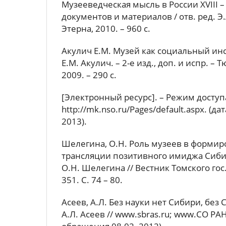
Музееведческая мысль в России XVIII –
документов и материалов / отв. ред. Э.
Этерна, 2010. – 960 с.
Акулич Е.М. Музей как социальный инс
Е.М. Акулич. – 2-е изд., доп. и испр. –
2009. – 290 с.
[Электронный ресурс]. – Режим доступ
http://mk.nso.ru/Pages/default.aspx. (да
2013).
Шелегина, О.Н. Роль музеев в формир
трансляции позитивного имиджа Сибир
О.Н. Шелегина // Вестник Томского гос. 
351. С. 74 – 80.
Асеев, А.Л. Без науки нет Сибири, без 
А.Л. Асеев // www.sbras.ru; www.СО РАН