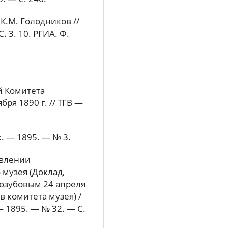
К.М. Голодников //
 3. 10. РГИА. Ф.
й Комитета
бря 1890 г. // ТГВ —
. — 1895. — № 3.
авлении
 музея (Доклад,
лозубовым 24 апреля
в комитета музея) /
— 1895. — № 32. — С.