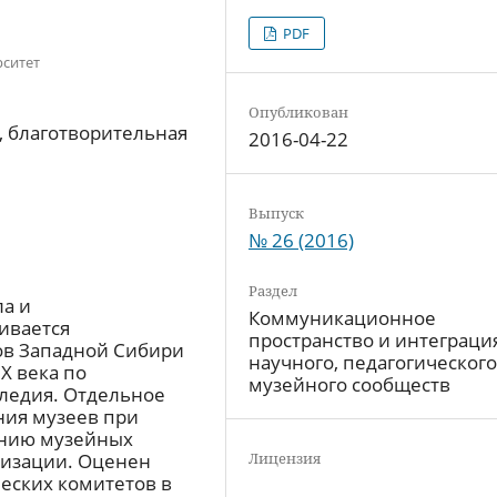
PDF
рситет
Опубликован
, благотворительная
2016-04-22
Выпуск
№ 26 (2016)
Раздел
ла и
Коммуникационное
ивается
пространство и интеграци
ов Западной Сибири
научного, педагогического
X века по
музейного сообществ
ледия. Отдельное
ния музеев при
анию музейных
тизации. Оценен
Лицензия
ческих комитетов в