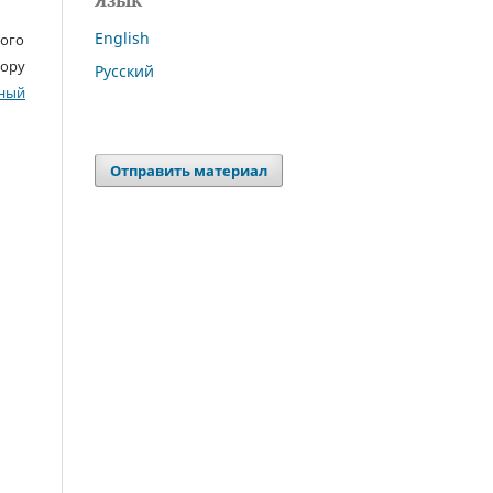
Язык
English
ного
тору
Русский
ный
Отправить материал