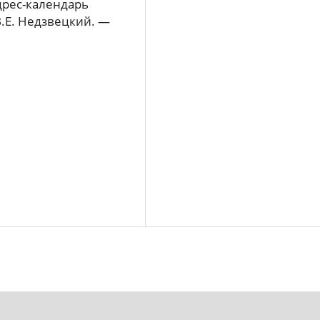
дрес-календарь
В.Е. Недзвецкий. —