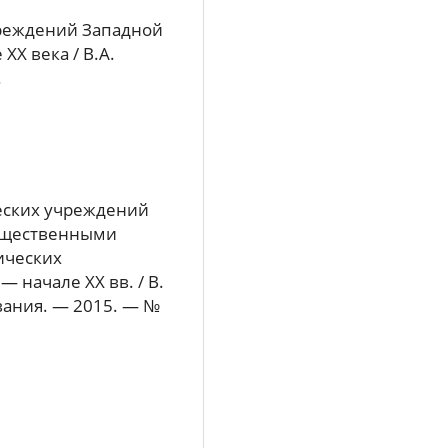
чреждений Западной
XX века / В.А.
.
ческих учреждений
общественными
ических
 начале XX вв. / В.
вания. — 2015. — №