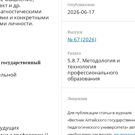
Опубликован
кт и др.
иагностическими
2026-06-17
ями и конкретными
ми личности.
Выпуск
№ 67 (2026)
Раздел
5.8.7. Методология и
 государственный
технология
профессионального
ельной
образования
Лицензия
Для публикации статьи в журнале
«Вестник Алтайского государствен
будущих
педагогического университета» ав
ки и графологии //
необходимо заключить
лицензион