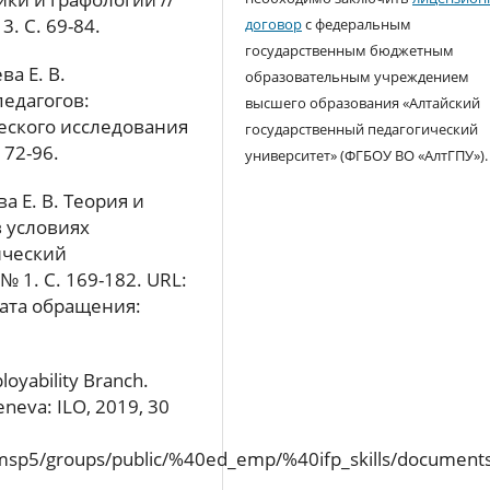
. С. 69-84.
договор
с федеральным
государственным бюджетным
ва Е. В.
образовательным учреждением
едагогов:
высшего образования «Алтайский
еского исследования
государственный педагогический
 72-96.
университет» (ФГБОУ ВО «АлтГПУ»).
ва Е. В. Теория и
 условиях
ический
 1. С. 169-182. URL:
(дата обращения:
loyability Branch.
Geneva: ILO, 2019, 30
/wcmsp5/groups/public/%40ed_emp/%40ifp_skills/documen