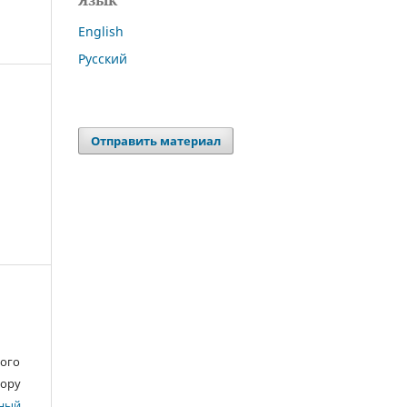
Язык
English
Русский
Отправить материал
ного
тору
ный