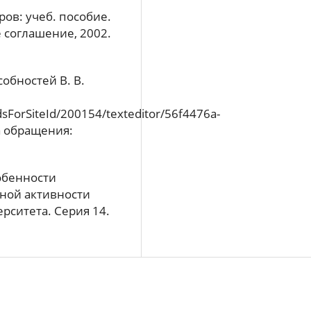
ов: учеб. пособие.
 соглашение, 2002.
обностей В. В.
dsForSiteId/200154/texteditor/56f4476a-
а обращения:
обенности
ной активности
рситета. Серия 14.