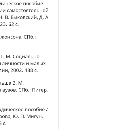
дическое пособие
ции самостоятельной
. В. Быковский, Д. А.
3. 62 с.
Джонсона, СПб.:
 Г. М. Социально-
я личности и малых
ии, 2002. 488 с.
льша В. М.
вузов. СПб.: Питер,
одическое пособие /
трова, Ю. П. Мигун.
 с.