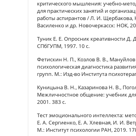
критического мышления: учебно-мето
для практических занятий и организа
работы аспирантов / Л. И. Щербакова, Н
Василенко и др. Новочеркасск: НОК, 202
Туник Е. Е. Опросник креативности Д. 
СПбГУПМ, 1997. 10 с.
Фетискин Н. П., Козлов В. В., Мануйлов
психологическая диагностика развити
групп. М.: Изд-во Института психотерап
Куницына В. Н., Казаринова Н. В., Пого
Межличностное общение: учебник для 
2001. 383 с.
Тест эмоционального интеллекта: мет
Е. А. Сергиенко, Е. А. Хлевная, И. И. Ве
М.: Институт психологии РАН, 2019. 178