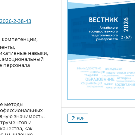
-2026-2-38-43
 компетенции,
менты,
икативные навыки,
ь, эмоциональный
е персонала
ые методы
рофессиональных
дную значимость.
PDF
струментов и
ачества, как
ое мышление,