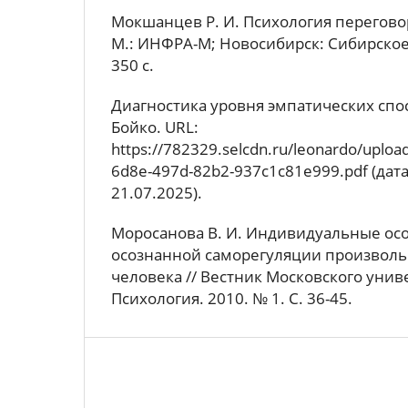
Мокшанцев Р. И. Психология переговор
М.: ИНФРА-М; Новосибирск: Сибирское
350 с.
Диагностика уровня эмпатических спос
Бойко. URL:
https://782329.selcdn.ru/leonardo/uploa
6d8e-497d-82b2-937c1c81e999.pdf (дат
21.07.2025).
Моросанова В. И. Индивидуальные ос
осознанной саморегуляции произволь
человека // Вестник Московского униве
Психология. 2010. № 1. С. 36-45.