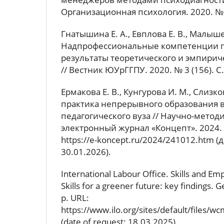
Организационная психология. 2020. № 3
Гнатышина Е. А., Евплова Е. В., Малыше
Надпрофессиональные компетенции п
результаты теоретического и эмпирич
// Вестник ЮУрГГПУ. 2020. № 3 (156). С.
Ермакова Е. В., Кунгурова И. М., Слизко
практика непрерывного образования в
педагогического вуза // Научно-метод
электронный журнал «Концепт». 2024. №
https://e-koncept.ru/2024/241012.htm 
30.01.2026).
International Labour Office. Skills and Emp
Skills for a greener future: key findings. 
p. URL:
https://www.ilo.org/sites/default/files
(date of request: 18.03.2025).