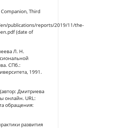
s Companion, Third
en/publications/reports/2019/11/the-
en.pdf (date of
еева Л. Н.
ссиональной
ва. СПб.:
иверситета, 1991.
(автор: Дмитриева
ты онлайн. URL:
дата обращения:
практики развития