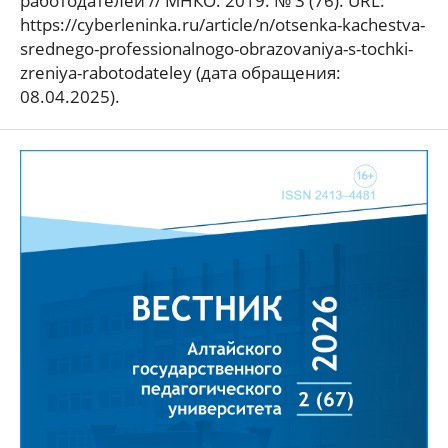
работодателей // МНКО. 2019. № 3 (76). URL:
https://cyberleninka.ru/article/n/otsenka-kachestva-
srednego-professionalnogo-obrazovaniya-s-tochki-
zreniya-rabotodateley (дата обращения:
08.04.2025).